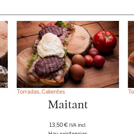
Torradas
,
Calientes
To
Maitant
13,50
€
IVA incl.