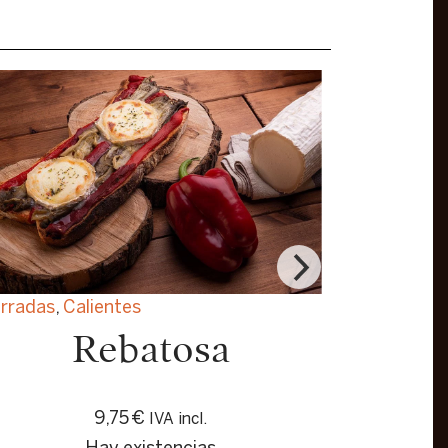
rradas
,
Calientes
Rebatosa
9,75
€
IVA incl.