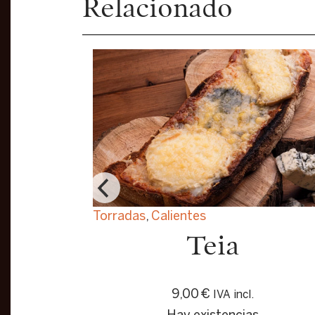
Relacionado
Torradas
,
Calientes
Teia
9,00
€
IVA incl.