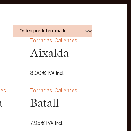
Torradas
,
Calientes
Aixalda
8,00
€
IVA incl.
tes
Torradas
,
Calientes
a
Batall
7,95
€
IVA incl.