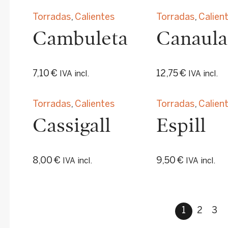
Torradas
,
Calientes
Torradas
,
Calien
Cambuleta
Canaula
7,10
€
12,75
€
IVA incl.
IVA incl.
Torradas
,
Calientes
Torradas
,
Calien
Cassigall
Espill
8,00
€
9,50
€
IVA incl.
IVA incl.
1
2
3