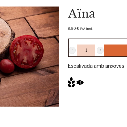
Aïna
9,90
€
IVA incl.
AÏNA
QUANTITY
Escalivada amb anxoves.