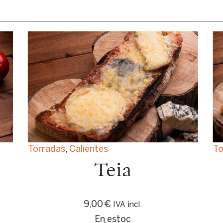
Torradas
,
Calientes
To
Teia
9,00
€
IVA incl.
En estoc