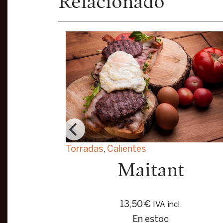
Relacionado
Torradas
,
Calientes
Maitant
13,50
€
IVA incl.
En estoc