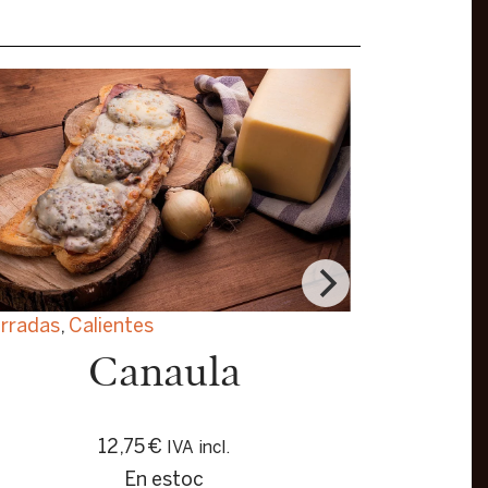
rradas
,
Calientes
Canaula
12,75
€
IVA incl.
En estoc