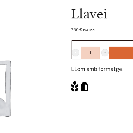
Llavei
7,50
€
IVA incl.
LLAVEI
QUANTITY
LLom amb formatge.