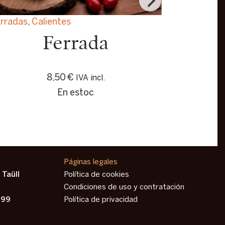
rradas
,
Calientes
Ferrada
8,50
€
IVA incl.
En estoc
Páginas legales
 Taüll
Política de cookies
Condiciones de uso y contratación
 99
Política de privacidad