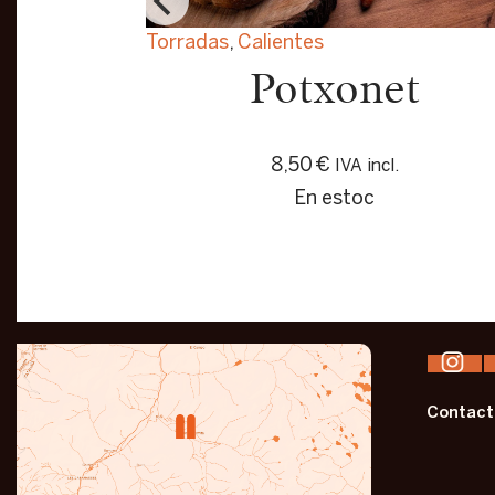
Torradas
,
Calientes
ta
Potxonet
8,50
€
IVA incl.
En estoc
Contact