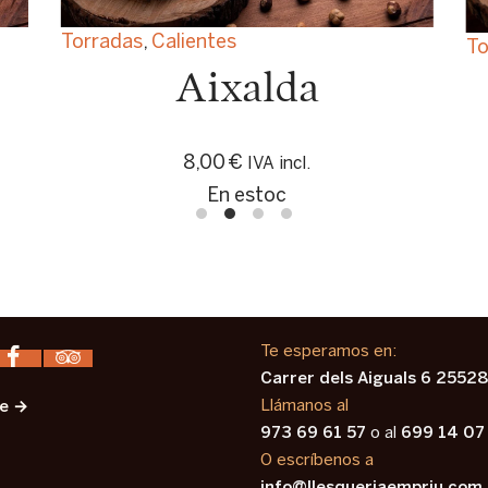
Torradas
,
Calientes
To
Aixalda
8,00
€
IVA incl.
En estoc
Te esperamos en:
Carrer dels Aiguals 6 25528
Llámanos al
e →
973 69 61 57
o al
699 14 07
O escríbenos a
info@llesqueriaempriu.com