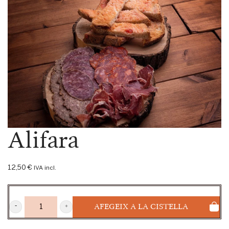
Alifara
12,50
€
IVA incl.
AFEGEIX A LA CISTELLA
ALIFARA
QUANTITY