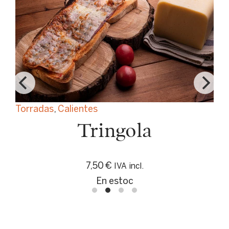
Torradas
,
Calientes
Tringola
7,50
€
IVA incl.
En estoc