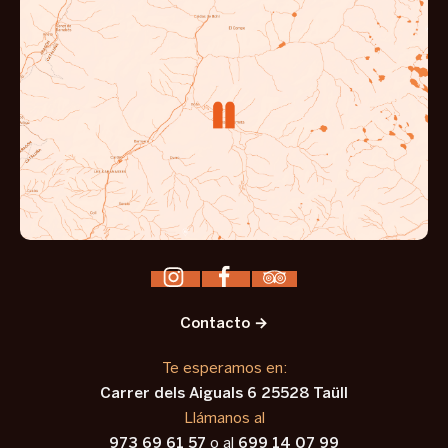
Contacto →
Te esperamos en:
Carrer dels Aiguals 6 25528 Taüll
Llámanos al
973 69 61 57
o al
699 14 07 99